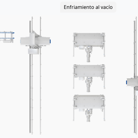
cuado para plantas de procesamiento de comida
Enfriamiento al vacío
staurantes, centros de distribución de comidas g