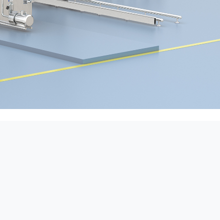
ento rápido de
das. Combina
tizando higiene
y mejorando la