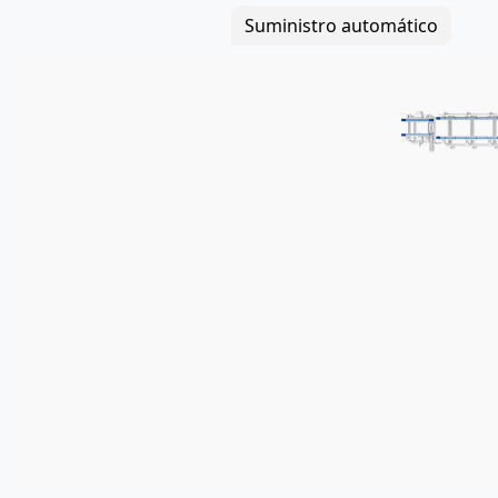
Este producto es ade
Suministro automático
centrales, cadenas de re