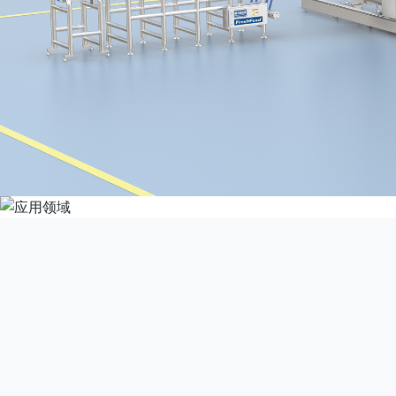
Este producto
grandes can
enfriamiento a
sin contamina