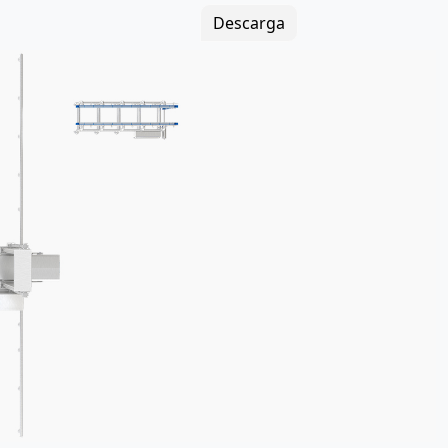
s preparadas, cocinas
Descarga
rupales y otras empresas.