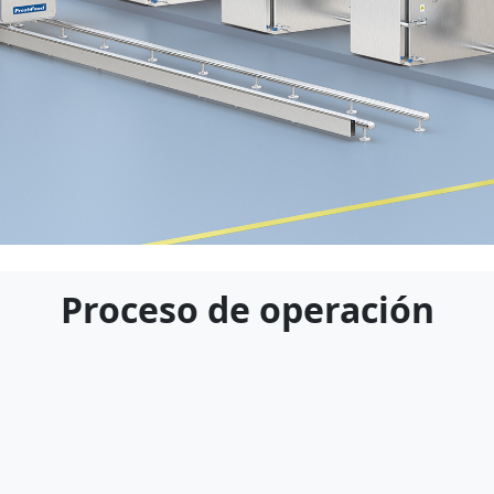
 se utiliza para el enfriami
Proceso de operación
tidades de comidas prepara
l vacío con inmersión, garan
ción, promoviendo el sabor 
retención del sabor.